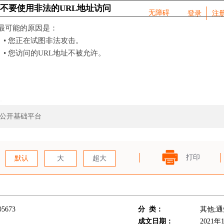
无障碍
登录
注
息公开基础平台
打印
：
默认
大
超大
05673
分 类：
其他;通
成文日期：
2021年